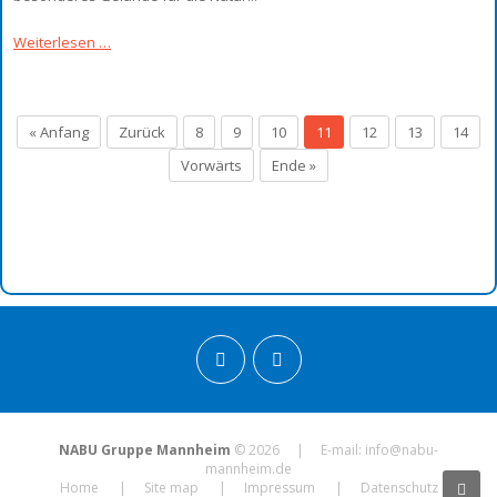
Weiterlesen …
« Anfang
Zurück
8
9
10
11
12
13
14
Vorwärts
Ende »
NABU Gruppe Mannheim
© 2026 | E-mail:
info@nabu-
mannheim.de
Home
Site map
Impressum
Datenschutz