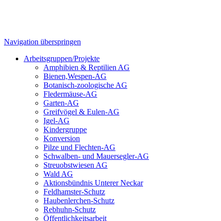
Navigation überspringen
Arbeitsgruppen/Projekte
Amphibien & Reptilien AG
Bienen,Wespen-AG
Botanisch-zoologische AG
Fledermäuse-AG
Garten-AG
Greifvögel & Eulen-AG
Igel-AG
Kindergruppe
Konversion
Pilze und Flechten-AG
Schwalben- und Mauersegler-AG
Streuobstwiesen AG
Wald AG
Aktionsbündnis Unterer Neckar
Feldhamster-Schutz
Haubenlerchen-Schutz
Rebhuhn-Schutz
Öffentlichkeitsarbeit