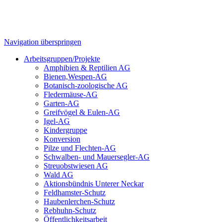
Navigation überspringen
Arbeitsgruppen/Projekte
Amphibien & Reptilien AG
Bienen,Wespen-AG
Botanisch-zoologische AG
Fledermäuse-AG
Garten-AG
Greifvögel & Eulen-AG
Igel-AG
Kindergruppe
Konversion
Pilze und Flechten-AG
Schwalben- und Mauersegler-AG
Streuobstwiesen AG
Wald AG
Aktionsbündnis Unterer Neckar
Feldhamster-Schutz
Haubenlerchen-Schutz
Rebhuhn-Schutz
Öffentlichkeitsarbeit