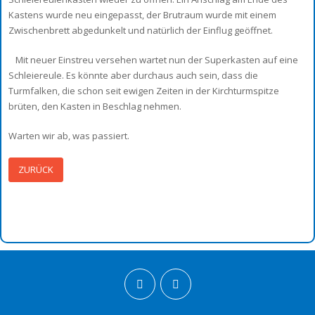
Kastens wurde neu eingepasst, der Brutraum wurde mit einem
Zwischenbrett abgedunkelt und natürlich der Einflug geöffnet.
Mit neuer Einstreu versehen wartet nun der Superkasten auf eine
Schleiereule. Es könnte aber durchaus auch sein, dass die
Turmfalken, die schon seit ewigen Zeiten in der Kirchturmspitze
brüten, den Kasten in Beschlag nehmen.
Warten wir ab, was passiert.
ZURÜCK